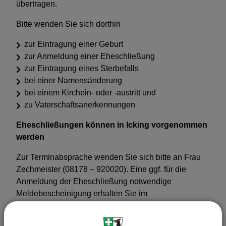
übertragen.
Bitte wenden Sie sich dorthin
zur Eintragung einer Geburt
zur Anmeldung einer Eheschließung
zur Eintragung eines Sterbefalls
bei einer Namensänderung
bei einem Kirchein- oder -austritt und
zu Vaterschaftsanerkennungen
Eheschließungen können in Icking vorgenommen
werden
Zur Terminabsprache wenden Sie sich bitte an Frau
Zechmeister (08178 – 920020). Eine ggf. für die
Anmeldung der Eheschließung notwendige
Meldebescheinigung erhalten Sie im
Einwohnermeldeamt.
Standesamt Geretsried