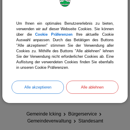
Karl-Lederer-Platz 1
82538 Geretsried
Telefon: 08171 / 6298-0
Um Ihnen ein optimales Benutzererlebnis zu bieten,
Mail:
Standesamt@Geretsried.de
verwenden wir auf dieser Webseite Cookies. Sie können
über die
Cookie Präferenzen
Ihre aktuelle Cookie
www.Geretsried.de
Auswahl anpassen. Durch das Betätigen des Buttons
"Alle akzeptieren" stimmen Sie der Verwendung aller
Öffnungszeiten:
Cookies zu. Mithilfe des Buttons "Alle ablehnen" lehnen
Montag bis Freitag 07.30 Uhr bis 12.30 Uhr
Sie der Verwendung nicht erforderlicher Cookies ab. Eine
Dienstag 14.00 Uhr bis 18.00 Uhr
Auflistung der verwendeten Cookies finden Sie ebenfalls
Donnerstag 14.00 Uhr bis 18.00 Uhr
in unseren Cookie Präferenzen.
Alle akzeptieren
Alle ablehnen
Gemeinde Icking
Bürgerservice
Gemeindeverwaltung
Standesamt