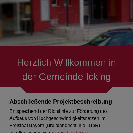
Energiewende
Oberflächenentwässerung
Kommunale Wärmeplanung
Herzlich Willkommen in
Verkehrskonzept
der Gemeinde Icking
Bay. Förderprogramm
Breitbandausbau
Abschließende Projektbeschreibung
Austausch Beleuchtung in der
Entsprechend der Richtlinie zur Förderung des
Grundschule Icking
Aufbaus von Hochgeschwindigkeitsnetzen im
Freistaat Bayern (Breitbandrichtlinie - BbR)
Energieberatung für
veröffentlichen wir die
abschließende