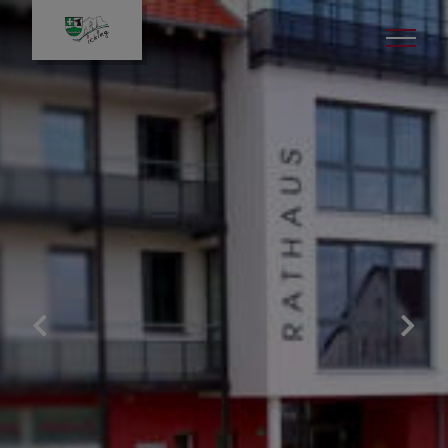
Projekte & Themen
Umrüstung Straßenbeleuchtung auf
LED
Wasserversorgung
Raumlufttechnik Schulen &
Kindertagesstätten