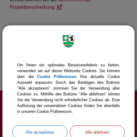
Nichtwohngebäude, Neubau
Projektbeschreibung
Turnhalle
Vorsorge für Krisen und Katastrophen
Seismische Messungen
Gemeinde Icking
Bürgerservice
Projekte & Themen
Bay. Förderprogramm Breitbandausbau
Um Ihnen ein optimales Benutzererlebnis zu bieten,
Abschließende Projektbeschreibung
verwenden wir auf dieser Webseite Cookies. Sie können
über die
Cookie Präferenzen
Ihre aktuelle Cookie
Auswahl anpassen. Durch das Betätigen des Buttons
"Alle akzeptieren" stimmen Sie der Verwendung aller
Cookies zu. Mithilfe des Buttons "Alle ablehnen" lehnen
Sie der Verwendung nicht erforderlicher Cookies ab. Eine
Auflistung der verwendeten Cookies finden Sie ebenfalls
Service
in unseren Cookie Präferenzen.
Cookie Einstellungen
Alle akzeptieren
Alle ablehnen
Erklärung zur Barrierefreiheit