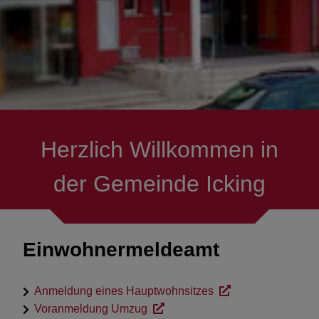
Gemeindeverwaltung
Öffnungszeiten & Termine
Rund um die Uhr in´s
Rathaus
Herzlich Willkommen in
Ortsrecht
der Gemeinde Icking
Einwohnermeldeamt
Anmeldung eines Hauptwohnsitzes
Voranmeldung Umzug