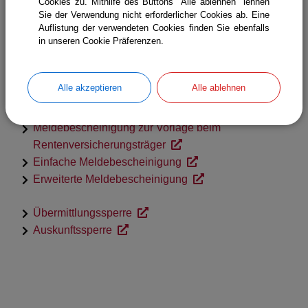
Cookies zu. Mithilfe des Buttons "Alle ablehnen" lehnen
melderechtlichen Daten
Sie der Verwendung nicht erforderlicher Cookies ab. Eine
Antrag auf Auskunftssperre Ihrer melderechtlichen
Auflistung der verwendeten Cookies finden Sie ebenfalls
in unseren Cookie Präferenzen.
Daten
Antrag auf Führungszeugnis
Alle akzeptieren
Alle ablehnen
Antrag auf Meldebescheinigung
Antrag auf eine erweiterte Meldebescheinigung
Meldebescheinigung zur Vorlage beim
Rentenversicherungsträger
Einfache Meldebescheinigung
Erweiterte Meldebescheinigung
Übermittlungssperre
Auskunftssperre