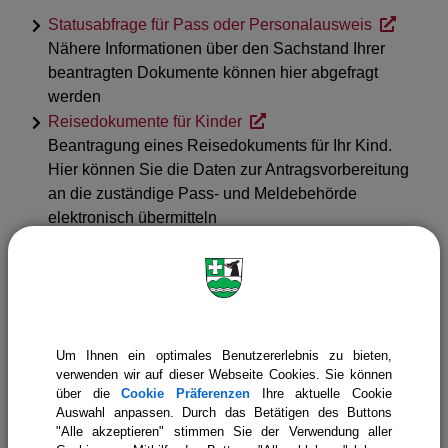
Statusabfrage für Pass oder Personalausweis
Nähere Informationen über den Sachstand Ihrer
beantragten Dokumente können hier abgefragt
werden
Reisedokumente für Kinder
Beantragung eines Reisedokuments für Ihr Kind.
Hier können Sie die Daten zur Antragsvorbereitung
an die zuständige Pass- und Meldebehörde
elektronisch übermitteln
Verlusterklärung eines Personaldokuments
Mit dieser Anwendung können Sie die Gemeinde
über den Verlust eines Personaldokuments
informieren
Vollmacht zur Abholung eines
Um Ihnen ein optimales Benutzererlebnis zu bieten,
Personalausweises/Reisepasses
verwenden wir auf dieser Webseite Cookies. Sie können
über die
Cookie Präferenzen
Ihre aktuelle Cookie
Einfache Melderegisterauskunft
Auswahl anpassen. Durch das Betätigen des Buttons
"Alle akzeptieren" stimmen Sie der Verwendung aller
Antrag auf Übermittlungssperre Ihrer