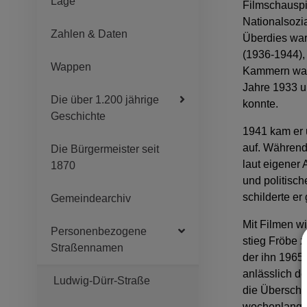
Lage
Filmschauspie
Nationalsozia
Zahlen & Daten
Überdies war
(1936-1944),
Wappen
Kammern war 
Jahre 1933 u
Die über 1.200 jährige
konnte.
Geschichte
1941 kam er u
auf. Während
Die Bürgermeister seit
laut eigener 
1870
und politisc
schilderte e
Gemeindearchiv
Mit Filmen wi
Personenbezogene
stieg Fröbe 
Straßennamen
der ihn 1965 
anlässlich de
Ludwig-Dürr-Straße
die Überschri
wochenlangen 