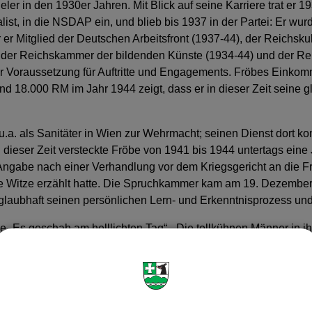
ler in den 1930er Jahren. Mit Blick auf seine Karriere trat er 
list, in die NSDAP ein, und blieb bis 1937 in der Partei: Er wu
 er Mitglied der Deutschen Arbeitsfront (1937-44), der Reichs
 der Reichskammer der bildenden Künste (1934-44) und der Rei
Voraussetzung für Auftritte und Engagements. Fröbes Einko
nd 18.000 RM im Jahr 1944 zeigt, dass er in dieser Zeit seine 
.a. als Sanitäter in Wien zur Wehrmacht; seinen Dienst dort kon
 dieser Zeit versteckte Fröbe von 1941 bis 1944 untertags eine
Angabe nach einer Verhandlung vor dem Kriegsgericht an die Front 
he Witze erzählt hatte. Die Spruchkammer kam am 19. Dezember 1
r glaubhaft seinen persönlichen Lern- und Erkenntnisprozess 
e „Es geschah am helllichten Tag“, „Die tollkühnen Männer in i
zum international gefragten Filmstar auf. Sein späteres Einges
beinahe seine internationale Karriere gekostet hätte. Aus einem 
r Verfilmung der Geschichte des Generals von Choltitz, des Ret
ft: „Of cause I was a Nazi.“ Dieses offene Eingeständnis führt
Boykott seiner Filme vor allem durch Israel. Aufgrund der schr