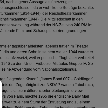
1934, nach eigener Aussage als überzeugter
rde ausgeschlossen, da er wohl keine Beiträge bezahlte.
kulturkammer (1934-1944), der Reichstheaterkammer
chsfilmkammer (1944). Die Mitgliedschaft in den
mmensentwicklung während der NS-Zeit von 240 RM im
glänzende Film- und Schauspielkarriere grundlegen
nte er tagsüber ableisten, abends trat er im Theater
 Jüdin und deren Sohn in seinem Atelier. 1944 wurde er
strafversetzt, weil er politische Flugblätter verbreitet
946 zu dem Urteil, Fröbe sei Mitläufer, Gruppe IV. So
und seine Abwendung vom Nationalsozialismus.
hren fliegenden Kisten“, „James Bond 007 – Goldfinger“
tändnis der Zugehörigkeit zur NSDAP war ein Tabubruch,
eigentlich sehr differenzierten Zeitungsinterview
ters von Paris, machte 1965 die englische Daily Mail
e weltweit zu einem Sturm der Entrüstung und zu einem
iftlichen Erklärung des Sohnes der bereits verstorbenen