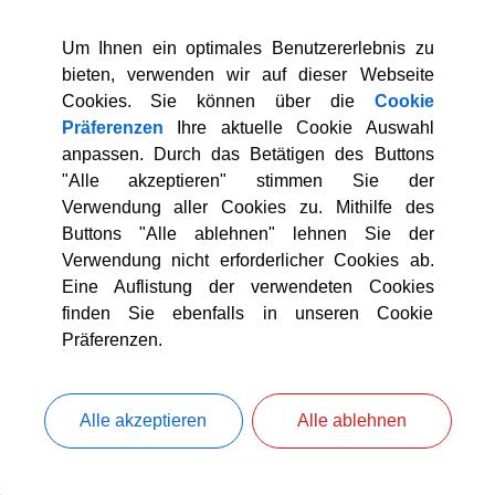
röbe in seiner Wiener Wohnung beherbergt hatte, wurde der Boy
Um Ihnen ein optimales Benutzererlebnis zu
esonderer Bezug zu Icking begann 1945: Er war als Sanitäter mi
bieten, verwenden wir auf dieser Webseite
aus, das er später erwarb und renovierte. Fröbe liegt in Icking
Cookies. Sie können über die
Cookie
Präferenzen
Ihre aktuelle Cookie Auswahl
anpassen. Durch das Betätigen des Buttons
"Alle akzeptieren" stimmen Sie der
iv Berlin: BArch R 9361, V/128466.
Verwendung aller Cookies zu. Mithilfe des
iv München; StAM Spk 460.
Buttons "Alle ablehnen" lehnen Sie der
Verwendung nicht erforderlicher Cookies ab.
Eine Auflistung der verwendeten Cookies
rauven, Jedermanns Lieblingsschurke,
finden Sie ebenfalls in unseren Cookie
, Eine Biographie, Berlin 2012.
Präferenzen.
bel, Gert Fröbe, Vom Stehgeiger zum Goldfinger, Wien 2012.
Alle akzeptieren
Alle ablehnen