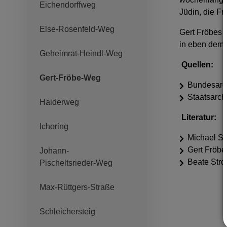
Eichendorffweg
Jüdin, die F
Else-Rosenfeld-Weg
Gert Fröbes b
in eben dem H
Geheimrat-Heindl-Weg
Quellen:
Gert-Fröbe-Weg
Bundesarch
Staatsarch
Haiderweg
Literatur:
Ichoring
Michael St
Gert Fröbe
Johann-
Beate Stro
Pischeltsrieder-Weg
Max-Rüttgers-Straße
Schleichersteig