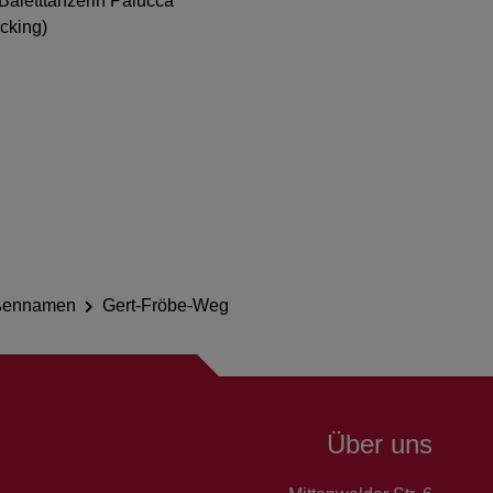
Baletttänzerin Palucca
Icking)
aßennamen
Gert-Fröbe-Weg
Über uns