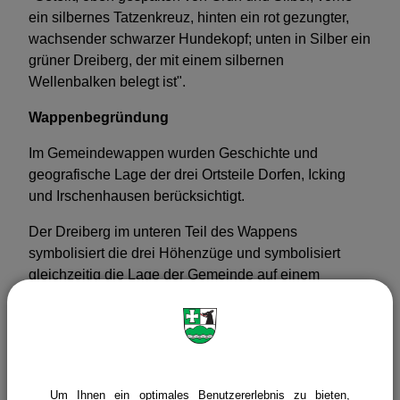
ein silbernes Tatzenkreuz, hinten ein rot gezungter,
wachsender schwarzer Hundekopf; unten in Silber ein
grüner Dreiberg, der mit einem silbernen
Wellenbalken belegt ist".
Wappenbegründung
Im Gemeindewappen wurden Geschichte und
geografische Lage der drei Ortsteile Dorfen, Icking
und Irschenhausen berücksichtigt.
Der Dreiberg im unteren Teil des Wappens
symbolisiert die drei Höhenzüge und symbolisiert
gleichzeitig die Lage der Gemeinde auf einem
markanten Höhenrücken über dem Isartal. Der
silberne Wellenbalken, der den Berg durchzieht,
verweist auf die Isar, die für alle Gemeindeteile als
Floß- und Handelsweg, mit ihren vernichtenden
Hochwässern aber auch als Bedrohung von
Um Ihnen ein optimales Benutzererlebnis zu bieten,