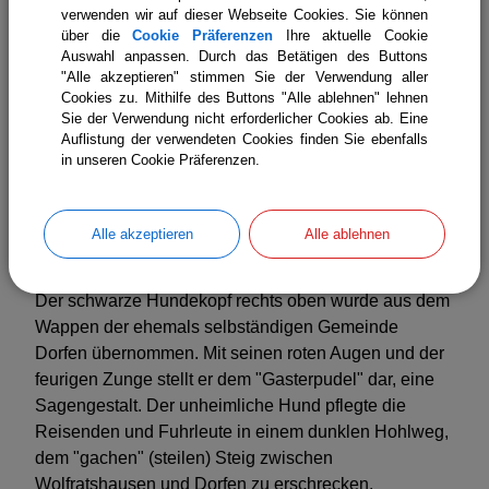
Bedeutung war.
verwenden wir auf dieser Webseite Cookies. Sie können
über die
Cookie Präferenzen
Ihre aktuelle Cookie
Das silberne Kreuz im oberen Teil steht einerseits für
Auswahl anpassen. Durch das Betätigen des Buttons
das Kreuzpatrozinium der Ickinger Dorfkirche,
"Alle akzeptieren" stimmen Sie der Verwendung aller
Cookies zu. Mithilfe des Buttons "Alle ablehnen" lehnen
andererseits soll es als "Ulrichskreuz" an die
Sie der Verwendung nicht erforderlicher Cookies ab. Eine
Ulrichskirche erinnern, die bis ins 19. Jahrhundert auf
Auflistung der verwendeten Cookies finden Sie ebenfalls
dem Aussichtspunkt zwischen Icking und
in unseren Cookie Präferenzen.
Irschenhausen stand, der heute noch "Ulrichshügel"
heißt. Eine Statue des hl. Ulrich, die aus dieser Zeit
stammt, befindet sich heute in St. Anian in
Alle akzeptieren
Alle ablehnen
Irschenhausen.
Der schwarze Hundekopf rechts oben wurde aus dem
Wappen der ehemals selbständigen Gemeinde
Dorfen übernommen. Mit seinen roten Augen und der
feurigen Zunge stellt er dem "Gasterpudel" dar, eine
Sagengestalt. Der unheimliche Hund pflegte die
Reisenden und Fuhrleute in einem dunklen Hohlweg,
dem "gachen" (steilen) Steig zwischen
Wolfratshausen und Dorfen zu erschrecken.