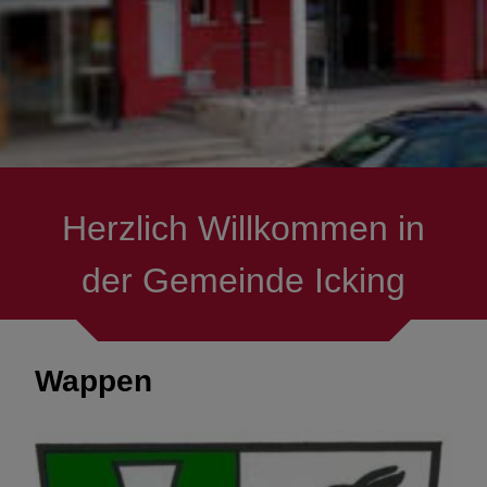
Gemeindeverwaltung
Öffnungszeiten & Termine
Rund um die Uhr in´s
Rathaus
Herzlich Willkommen in
Ortsrecht
der Gemeinde Icking
Wappen