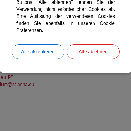
Buttons "Alle ablehnen" lehnen Sie der
g
Verwendung nicht erforderlicher Cookies ab.
Maier
Eine Auflistung der verwendeten Cookies
finden Sie ebenfalls in unseren Cookie
Präferenzen.
leg
ige GmbH
7
Alle akzeptieren
Alle ablehnen
78 / 9094-0
 909422
.eu
ium@st-anna.eu