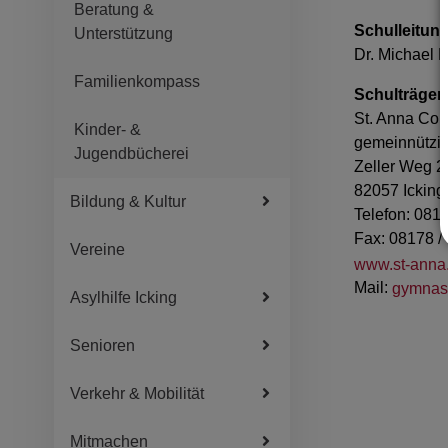
Beratung &
Schulleitun
Unterstützung
Dr. Michael 
Familienkompass
Schulträger
St. Anna Col
Kinder- &
gemeinnütz
Jugendbücherei
Zeller Weg 2
82057 Icking
Bildung & Kultur
Telefon: 081
Fax: 08178 /
Vereine
www.st-anna
Mail:
gymnas
Asylhilfe Icking
Senioren
Verkehr & Mobilität
Mitmachen