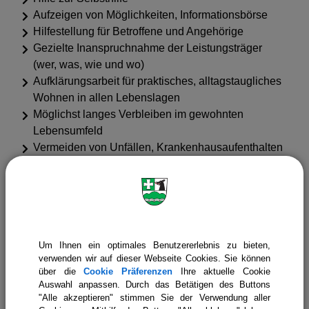
Aufzeigen von Möglichkeiten, Informationsbörse
Hilfestellung für Betroffene und Angehörige
Gezielte Inanspruchnahme der Leistungsträger
(wer, was, wie und wo)
Aufklärungsarbeit für praktisches, alltagstaugliches
Wohnen in allen Lebenslagen
Möglichst langes Verbleiben im gewohnten
Lebensumfeld
Vermeiden von Unfällen, Krankenhausaufenthalten
und Heimeinweisungen
Ansprechpartner:
Frau Hodolitsch - ehrenamtliche
Wohnraumberaterinnen
Um Ihnen ein optimales Benutzererlebnis zu bieten,
Sprechstunden und Beratungstermine vor Ort nur
verwenden wir auf dieser Webseite Cookies. Sie können
nach Vereinbarung über:
über die
Cookie Präferenzen
Ihre aktuelle Cookie
Auswahl anpassen. Durch das Betätigen des Buttons
Ehrenamtsbüro Senioren im Landratsamt Bad Tölz-
"Alle akzeptieren" stimmen Sie der Verwendung aller
Wolfratshausen