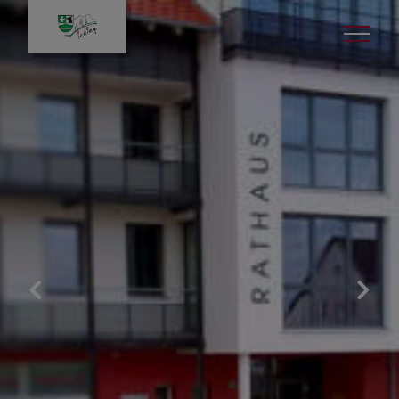
Senioren
Seniorenbeauftrage
Beratung & Unterstützung
Im Nofall
Senioreninfo des Landkreises